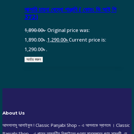
লাক্সারি চায়না বেম্বো পাঞ্জাবি ( কোড: ভি আই পি
372)
1,890.00
৳
Original price was:
1,890.00৳ .
1,290.00
৳
Current price is:
1,290.00৳ .
অর্ডার করুন
About Us
আসসালামু আলাইকুম ! Classic Panjabi Shop – এ আপনাকে স্বাগতম । Classic
Panjabi Shop – এ পাবেন আকর্ষণীয় ডিজাইনের গুণগত মানসম্পন্ন পণ্য সামগ্রী, যে