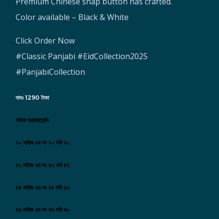
Premium Chinese snap button has crafted.
Color available – Black & White
Click Order Now
#Classic Panjabi #EidCollection2025
#PanjabiCollection
দামঃ 1290 টাকা
সাইজ ম্যাজারমেন্টঃ
৪০ সাইজ এর লং ৪০ বডি ৪২
৪২ সাইজ এর লং ৪২ বডি ৪৪
৪৪ সাইজ এর লং ৪৪ বডি ৪৬
৪৬ সাইজ এর লং ৪৬ বডি ৪৮