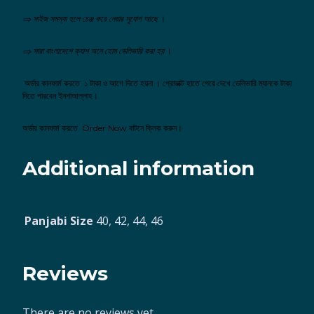
⇒ সাইজ সমস্যা হলে চেঞ্জ করে নেয়ার সুযোগ আছে
।
⇒ সারা বাংলাদেশে ক্যাশ অনে হোম ডেলিভারি করা হয়
।
অর্ডার কানফার্ম করতে ১ টাকা ও আগে দিতে হয়না । প্রোডাক্ট হাতে পেয়ে দেখে ডেলিভারি ম্যানকে টাকা
দিতে পারবেন ইনশাআল্লাহ।
অর্ডার কানফার্ম করতে
Order Now বাটনে ক্লিক করুন
।
Additional information
Panjabi Size
40, 42, 44, 46
Reviews
There are no reviews yet.