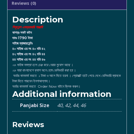
Reviews (0)
Description
সিকুয়েন্স এমব্রয়ডারি পাঞ্জাবি
কাপড়ঃ সফট কটন
দামঃ 1790 টাকা
সাইজ ম্যাজারমেন্টঃ
৪০ সাইজ এর লং ৪০ বডি ৪২
৪২ সাইজ এর লং ৪২ বডি ৪৪
৪৪ সাইজ এর লং ৪৪ বডি ৪৬
⇒ সাইজ সমস্যা হলে চেঞ্জ করে নেয়ার সুযোগ আছে
।
⇒ সারা বাংলাদেশে ক্যাশ অনে হোম ডেলিভারি করা হয়
।
অর্ডার কানফার্ম করতে ১ টাকা ও আগে দিতে হয়না । প্রোডাক্ট হাটে পেয়ে দেখে ডেলিভারি ম্যানকে
টাকা দিতে পারবেন ইনশাআল্লাহ।
অর্ডার কানফার্ম করতে Order Now বাটনে ক্লিক করুন।
Additional information
Panjabi Size
40, 42, 44, 46
Reviews