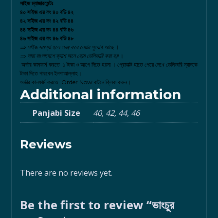
সাইজ ম্যাজারমেন্টঃ
৪০ সাইজ এর লং ৪০ বডি ৪২
৪২ সাইজ এর লং ৪২ বডি ৪৪
৪৪ সাইজ এর লং ৪৪ বডি ৪৬
৪৬ সাইজ এর লং ৪৬ বডি ৪৮
⇒ সাইজ সমস্যা হলে চেঞ্জ করে নেয়ার সুযোগ আছে
।
⇒ সারা বাংলাদেশে ক্যাশ অনে হোম ডেলিভারি করা হয়
।
অর্ডার কানফার্ম করতে ১ টাকা ও আগে দিতে হয়না । প্রোডাক্ট হাতে পেয়ে দেখে ডেলিভারি ম্যানকে
টাকা দিতে পারবেন ইনশাআল্লাহ।
অর্ডার কানফার্ম করতে
Order Now বাটনে ক্লিক করুন
।
Additional information
Panjabi Size
40, 42, 44, 46
Reviews
There are no reviews yet.
Be the first to review “ভাংচুর