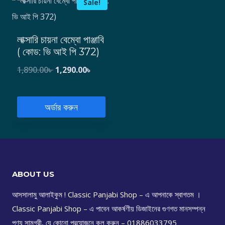
Sale!
লাক্সারি চায়না বেম্বো পাঞ্জাবি
( কোড: ভি আই পি 372)
1,890.00
৳
1,290.00
৳
অর্ডার করুন
ABOUT US
আসসালামু আলাইকুম ! Classic Panjabi Shop – এ আপনাকে স্বাগতম ।
Classic Panjabi Shop – এ পাবেন আকর্ষণীয় ডিজাইনের গুণগত মানসম্পন্ন
পণ্য সামগ্রী, যে কোনো প্রয়োজনে কল করুন – 01886033795